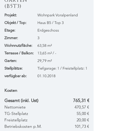
Garten
(B5T3)
Projekt:
Wohnpark Voralpenland
​Objekt / Top:
Haus B5 / Top 3
Etage:
Erdgeschoss
Zimmer:
3
Wohnnutzfläche:
63,58 m²
Terrasse / Balkon:
13,65 m² / -
Garten:
29,79 m²
Stellplätze:
Tiefgarage: 1 / Freistellplatz: 1
verfügbar ab:
01.10.2018
Kosten
Gesamt (inkl. Ust)
765,31 €
Nettomiete
470,57 €
TG-Stellplatz
55,00 €
Freistellplatz
20,00 €
Betriebskosten p.M.
101,73 €