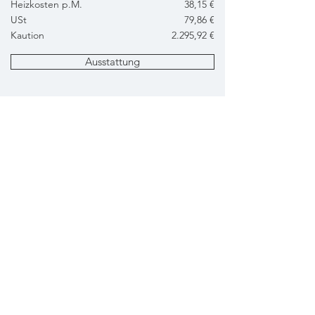
Heizkosten p.M.
38,15 €
USt
79,86 €
Kaution
2.295,92 €
Ausstattung
Grundriss
Anfrage
Energiebedarf
HWB: 28 kWh/m2a - fGEE: 0,62