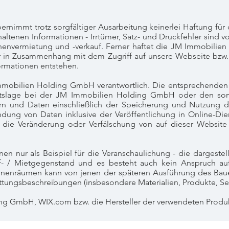
mmt trotz sorgfältiger Ausarbeitung keinerlei Haftung für di
haltenen Informationen - Irrtümer, Satz- und Druckfehler sind v
chenvermietung und -verkauf. Ferner haftet die JM Immobilie
er in Zusammenhang mit dem Zugriff auf unsere Webseite bzw
formationen entstehen.
Immobilien Holding GmbH verantwortlich. Die entsprechenden
tslage bei der JM Immobilien Holding GmbH oder den son
ern und Daten einschließlich der Speicherung und Nutzung dar
dung von Daten inklusive der Veröffentlichung in Online-Di
 die Veränderung oder Verfälschung von auf dieser Website v
nen nur als Beispiel für die Veranschaulichung - die dargeste
uf- / Mietgegenstand und es besteht auch kein Anspruch a
nnenräumen kann von jenen der späteren Ausführung des Bau
ungsbeschreibungen (insbesondere Materialien, Produkte, Seri
g GmbH, WIX.com bzw. die Hersteller der verwendeten Produ