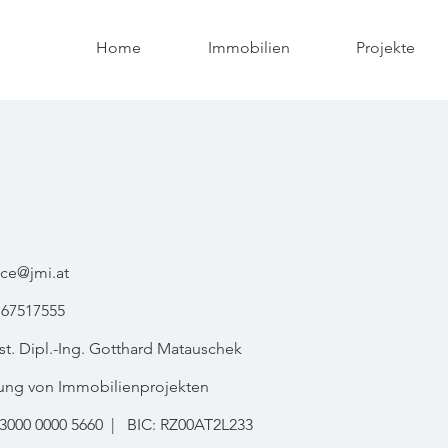
Home
Immobilien
Projekte
ice@jmi.at
 67517555
. Dipl.-Ing. Gotthard Matauschek
ung von Immobilienprojekten
 3000 0000 5660
|
BIC: RZ00AT2L233