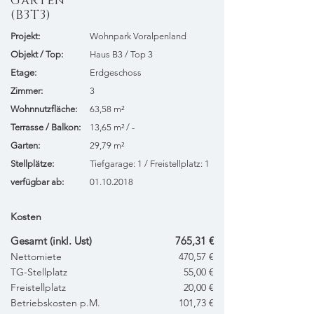
Garten
(B3T3)
Projekt:
Wohnpark Voralpenland
​Objekt / Top:
Haus B3 / Top 3
Etage:
Erdgeschoss
Zimmer:
3
Wohnnutzfläche:
63,58 m²
Terrasse / Balkon:
13,65 m² / -
Garten:
29,79 m²
Stellplätze:
Tiefgarage: 1 / Freistellplatz: 1
verfügbar ab:
01.10.2018
Kosten
Gesamt (inkl. Ust)
765,31 €
Nettomiete
470,57 €
TG-Stellplatz
55,00 €
Freistellplatz
20,00 €
Betriebskosten p.M.
101,73 €