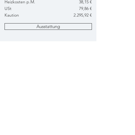
Heizkosten p.M.
38,15 €
USt
79,86 €
Kaution
2.295,92 €
Ausstattung
Grundriss
Anfrage
Energiebedarf
HWB: 28 kWh/m2a - fGEE: 0,62