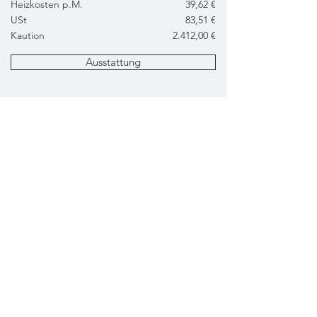
Heizkosten p.M.
39,62 €
USt
83,51 €
Kaution
2.412,00 €
Ausstattung
Grundriss
Anfrage
Energiebedarf
HWB: 27 kWh/m2a - fGEE: 0,63