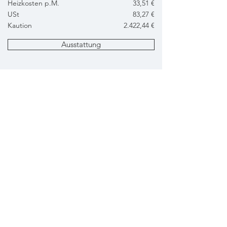
Heizkosten p.M.
33,51 €
USt
83,27 €
Kaution
2.422,44 €
Ausstattung
Grundriss
Anfrage
Energiebedarf
HWB: 28 kWh/m2a - fGEE: 0,62