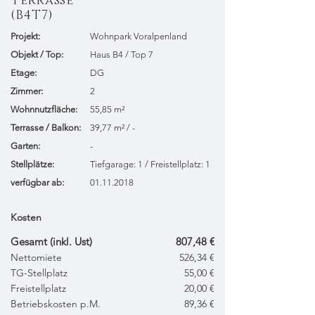
Terrasse
(B4T7)
Projekt:
Wohnpark Voralpenland
​Objekt / Top:
Haus B4 / Top 7
Etage:
DG
Zimmer:
2
Wohnnutzfläche:
55,85 m²
Terrasse / Balkon:
39,77 m² / -
Garten:
-
Stellplätze:
Tiefgarage: 1 / Freistellplatz: 1
verfügbar ab:
01.11.2018
Kosten
Gesamt (inkl. Ust)
807,48 €
Nettomiete
526,34 €
TG-Stellplatz
55,00 €
Freistellplatz
20,00 €
Betriebskosten p.M.
89,36 €