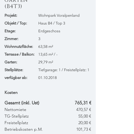
Garten
(B4T3)
Projekt:
Wohnpark Voralpenland
​Objekt / Top:
Haus B4 / Top 3
Etage:
Erdgeschoss
Zimmer:
3
Wohnnutzfläche:
63,58 m²
Terrasse / Balkon:
13,65 m² / -
Garten:
29,79 m²
Stellplätze:
Tiefgarage: 1 / Freistellplatz: 1
verfügbar ab:
01.10.2018
Kosten
Gesamt (inkl. Ust)
765,31 €
Nettomiete
470,57 €
TG-Stellplatz
55,00 €
Freistellplatz
20,00 €
Betriebskosten p.M.
101,73 €