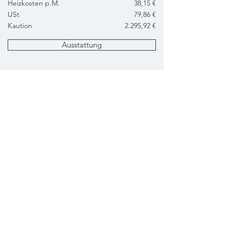
Heizkosten p.M.
38,15 €
USt
79,86 €
Kaution
2.295,92 €
Ausstattung
Grundriss
Anfrage
Energiebedarf
HWB: 28 kWh/m2a - fGEE: 0,62